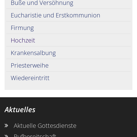
Buße und Versöhnung
Eucharistie und Erstkommunion
Firmung
Hochzeit
Krankensalbung
© Erzbistum Köln
Priesterweihe
Wiedereintritt
Aktuelles
Aktuelle Gottesdienste
Rufbereitschaft